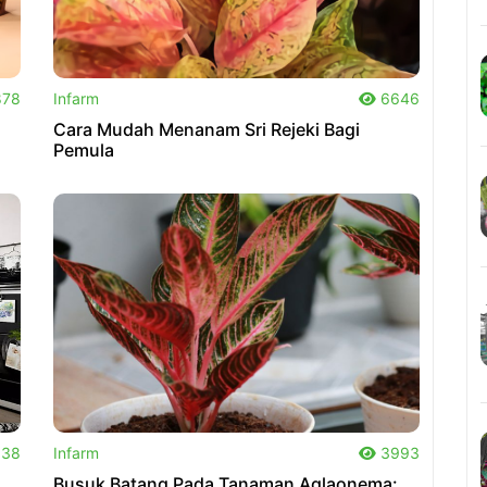
.
78
Infarm
6646
Cara Mudah Menanam Sri Rejeki Bagi
Pemula
.
38
Infarm
3993
Busuk Batang Pada Tanaman Aglaonema: