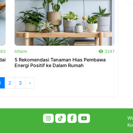
.
83
Infarm
3247
dai
5 Rekomendasi Tanaman Hias Pembawa
Energi Positif ke Dalam Rumah
1
2
3
›
Wo
Ko