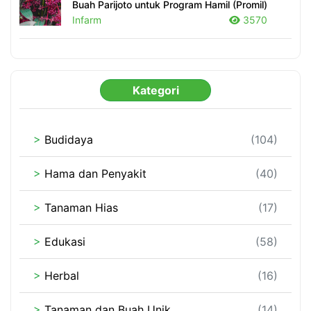
Buah Parijoto untuk Program Hamil (Promil)
Infarm
3570
Kategori
>
Budidaya
(104)
>
Hama dan Penyakit
(40)
>
Tanaman Hias
(17)
>
Edukasi
(58)
>
Herbal
(16)
>
Tanaman dan Buah Unik
(14)