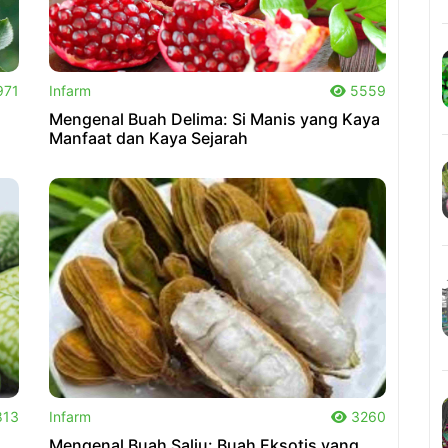
.
971
Infarm
5559
Mengenal Buah Delima: Si Manis yang Kaya
Manfaat dan Kaya Sejarah
.
13
Infarm
3260
Mengenal Buah Salju: Buah Eksotis yang