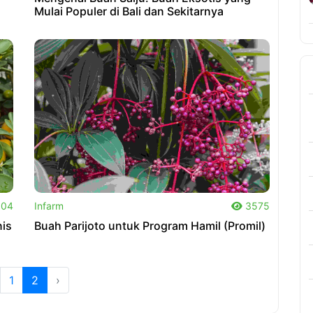
Mulai Populer di Bali dan Sekitarnya
.
04
Infarm
3575
nis
Buah Parijoto untuk Program Hamil (Promil)
1
2
›