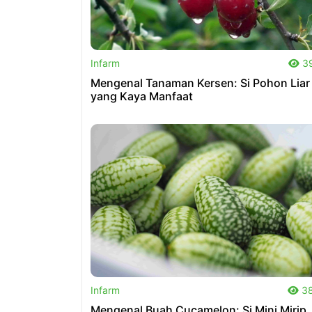
.
Infarm
3
Mengenal Tanaman Kersen: Si Pohon Liar
yang Kaya Manfaat
.
Infarm
38
Mengenal Buah Cucamelon: Si Mini Mirip